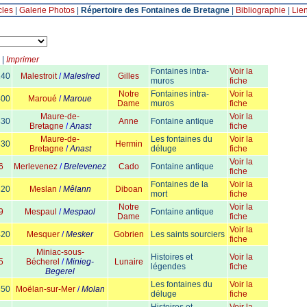
cles
|
Galerie Photos
|
Répertoire des Fontaines de Bretagne
|
Bibliographie
|
Lie
|
Imprimer
Fontaines intra-
Voir la
140
Malestroit
/
Maleslred
Gilles
muros
fiche
Notre
Fontaines intra-
Voir la
400
Maroué
/
Maroue
Dame
muros
fiche
Maure-de-
Voir la
330
Anne
Fontaine antique
Bretagne
/
Anast
fiche
Maure-de-
Les fontaines du
Voir la
330
Hermin
Bretagne
/
Anast
déluge
fiche
Voir la
6
Merlevenez
/
Brelevenez
Cado
Fontaine antique
fiche
Fontaines de la
Voir la
320
Meslan
/
Mêlann
Diboan
mort
fiche
Notre
Voir la
9
Mespaul
/
Mespaol
Fontaine antique
Dame
fiche
Voir la
420
Mesquer
/
Mesker
Gobrien
Les saints sourciers
fiche
Miniac-sous-
Histoires et
Voir la
5
Bécherel
/
Minieg-
Lunaire
légendes
fiche
Begerel
Les fontaines du
Voir la
350
Moëlan-sur-Mer
/
Molan
déluge
fiche