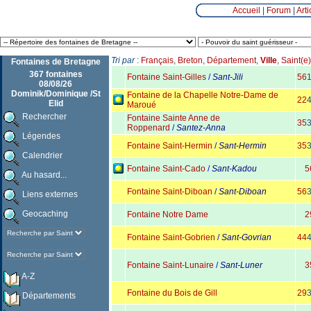
Accueil
|
Forum
|
Arti
Tri par
:
Français
,
Breton
,
Département
,
Ville
,
Saint(e)
Fontaines de Bretagne
367 fontaines
Fontaine Saint-Gilles
/
Sant-Jili
56
08/08/26
Dominik/Dominique /St
Fontaine de la Chapelle Notre-Dame de
22
Elid
Maroué
Rechercher
Fontaine Sainte Anne de
35
Roppenard
/
Santez-Anna
Légendes
Fontaine Saint-Hermin
/
Sant-Hermin
35
Calendrier
Fontaine Saint-Cado
/
Sant-Kadou
5
Au hasard...
Fontaine Saint-Diboan
/
Sant-Diboan
56
Liens externes
Geocaching
Fontaine Notre Dame
2
Fontaine Saint-Gobrien
/
Sant-Govrian
44
Fontaine Saint-Lunaire
/
Sant-Luner
3
A-Z
Fontaine du Bois de Gill
29
Départements