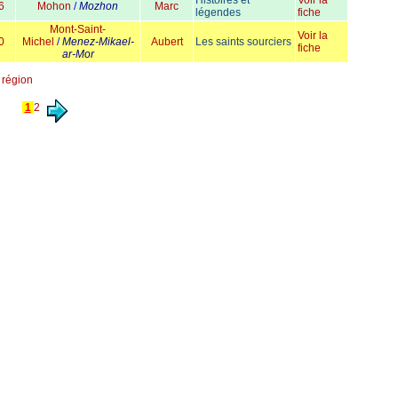
Histoires et
Voir la
6
Mohon
/
Mozhon
Marc
légendes
fiche
Mont-Saint-
Voir la
0
Michel
/
Menez-Mikael-
Aubert
Les saints sourciers
fiche
ar-Mor
r région
1
2