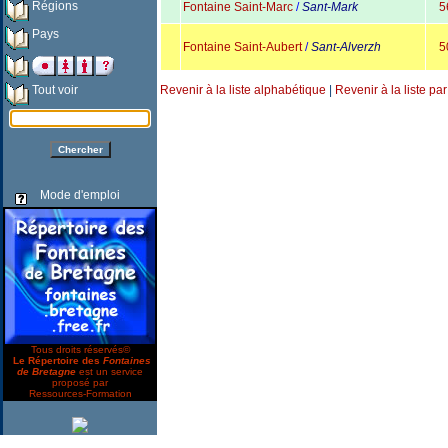
Régions
Fontaine Saint-Marc
/
Sant-Mark
5
Pays
Fontaine Saint-Aubert
/
Sant-Alverzh
5
Tout voir
Revenir à la liste alphabétique
|
Revenir à la liste pa
Mode d'emploi
Tous droits réservés©
Le Répertoire des
Fontaines
de Bretagne
est un service
proposé par
Ressources-Formation