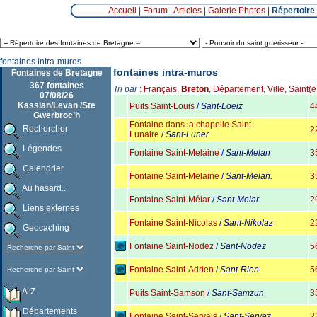
Accueil
|
Forum
|
Articles
|
Galerie Photos
|
Répertoire
fontaines intra-muros
fontaines intra-muros
Fontaines de Bretagne
367 fontaines
Tri par
:
Français
,
Breton
,
Département
,
Ville
,
Saint(e
07/08/26
Kassian/Levan /Ste
Puits Saint-Louis
/
Sant-Loeiz
4
Gwerbroc’h
Fontaine dans la chapelle Saint-
Rechercher
2
Lunaire
/
Sant-Luner
Légendes
Fontaine Saint-Melaine
/
Sant-Melan
3
Calendrier
Fontaine Saint-Melaine
/
Sant-Melan.
3
Au hasard...
Fontaine Saint-Mélar
/
Sant-Melar
2
Liens externes
Fontaine Saint-Nicolas
/
Sant-Nikolaz
2
Geocaching
Fontaine Saint-Nodez
/
Sant-Nodez
5
Fontaine Saint-Adrien
/
Sant-Rien
5
A-Z
Puits Saint-Samson
/
Sant-Samzun
3
Départements
Fontaine Saint-Servais
/
Sant-Servez.
2