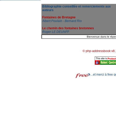
Bibliographie conseillée et remerciements aux
auteurs
Fontaines de Bretagne
Albert Poulain - Bernard Rio
Le chemin des fontaines bretonnes
Roger LE DEUNFF
© php-addressbook v8.
...et merci à free 