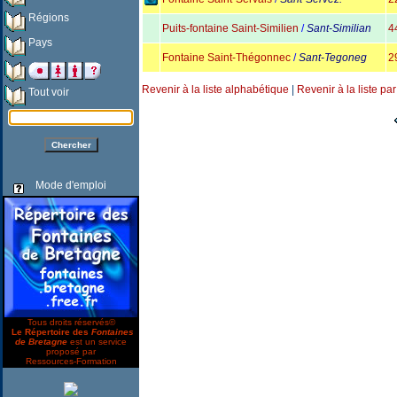
Régions
Puits-fontaine Saint-Similien
/
Sant-Similian
4
Pays
Fontaine Saint-Thégonnec
/
Sant-Tegoneg
2
Revenir à la liste alphabétique
|
Revenir à la liste pa
Tout voir
Mode d'emploi
Tous droits réservés©
Le Répertoire des
Fontaines
de Bretagne
est un service
proposé par
Ressources-Formation