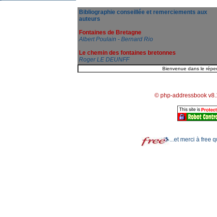
Bibliographie conseillée et remerciements aux
auteurs
Fontaines de Bretagne
Albert Poulain - Bernard Rio
Le chemin des fontaines bretonnes
Roger LE DEUNFF
© php-addressbook v8.
...et merci à free 