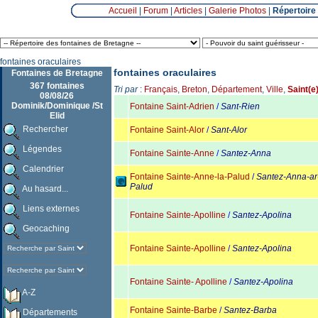
Accueil
|
Forum
|
Articles
|
Galerie Photos
|
Répertoire
fontaines oraculaires
fontaines oraculaires
Fontaines de Bretagne
367 fontaines
Tri par
:
Français
,
Breton
,
Département
,
Ville
,
Saint(e
08/08/26
Dominik/Dominique /St
Fontaine Saint-Adrien
/
Sant-Rien
Elid
Rechercher
Fontaine Saint-Alor
/
Sant-Alor
Légendes
Fontaine Sainte-Anne
/
Santez-Anna
Calendrier
Fontaine Sainte-Anne-la-Palud
/
Santez-Anna-ar
Palud
Au hasard...
Liens externes
Fontaine Sainte-Apolline
/
Santez-Apolina
Geocaching
Fontaine Sainte-Apolline
/
Santez-Apolina
Fontaine Sainte- Apolline
/
Santez-Apolina
A-Z
Fontaine Sainte-Barbe
/
Santez-Barba
Départements