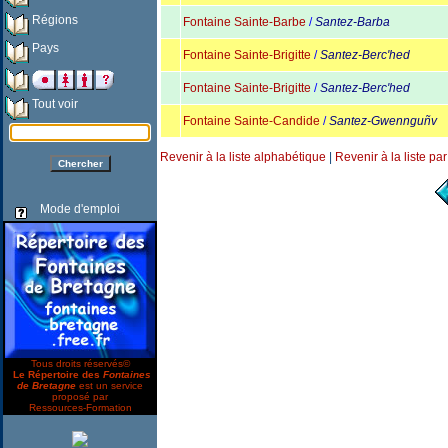
Régions
Fontaine Sainte-Barbe
/
Santez-Barba
Pays
Fontaine Sainte-Brigitte
/
Santez-Berc'hed
Fontaine Sainte-Brigitte
/
Santez-Berc'hed
Tout voir
Fontaine Sainte-Candide
/
Santez-Gwennguñv
Revenir à la liste alphabétique
|
Revenir à la liste pa
Mode d'emploi
Tous droits réservés©
Le Répertoire des
Fontaines
de Bretagne
est un service
proposé par
Ressources-Formation