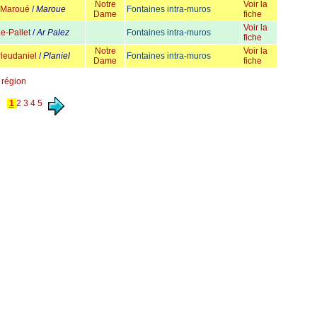
Notre
Voir la
Maroué
/
Maroue
Fontaines intra-muros
Dame
fiche
Voir la
e-Pallet
/
Ar Palez
Fontaines intra-muros
fiche
Notre
Voir la
leudaniel
/
Planiel
Fontaines intra-muros
Dame
fiche
r région
1
2
3
4
5