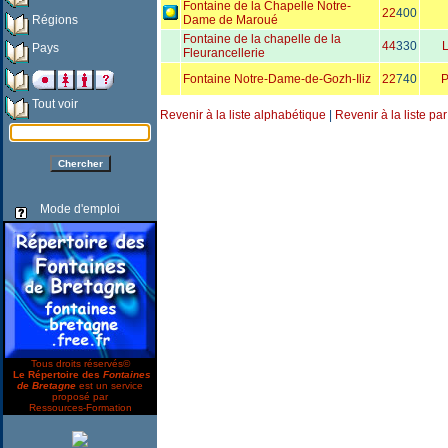
Fontaine de la Chapelle Notre-
22
400
Régions
Dame de Maroué
Fontaine de la chapelle de la
44
330
L
Pays
Fleurancellerie
Fontaine Notre-Dame-de-Gozh-Iliz
22
740
P
Tout voir
Revenir à la liste alphabétique
|
Revenir à la liste pa
Mode d'emploi
Tous droits réservés©
Le Répertoire des
Fontaines
de Bretagne
est un service
proposé par
Ressources-Formation