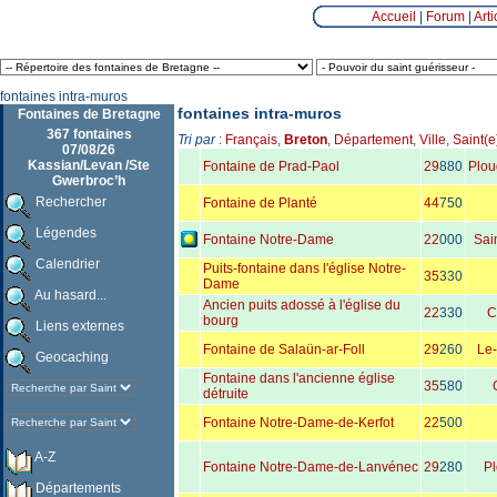
Accueil
|
Forum
|
Arti
fontaines intra-muros
fontaines intra-muros
Fontaines de Bretagne
367 fontaines
Tri par
:
Français
,
Breton
,
Département
,
Ville
,
Saint(e
07/08/26
Kassian/Levan /Ste
Fontaine de Prad-Paol
29
880
Plou
Gwerbroc’h
Rechercher
Fontaine de Planté
44
750
Légendes
Fontaine Notre-Dame
22
000
Sai
Calendrier
Puits-fontaine dans l'église Notre-
35
330
Dame
Au hasard...
Ancien puits adossé à l'église du
22
330
C
bourg
Liens externes
Fontaine de Salaün-ar-Foll
29
260
Le-
Geocaching
Fontaine dans l'ancienne église
35
580
détruite
Fontaine Notre-Dame-de-Kerfot
22
500
A-Z
Fontaine Notre-Dame-de-Lanvénec
29
280
P
Départements