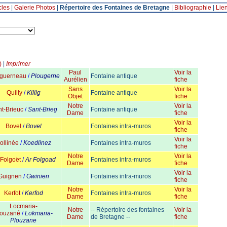
cles
|
Galerie Photos
|
Répertoire des Fontaines de Bretagne
|
Bibliographie
|
Lie
)
|
Imprimer
Paul
Voir la
guerneau
/
Plougerne
Fontaine antique
Aurélien
fiche
Sans
Voir la
Quilly
/
Killig
Fontaine antique
Objet
fiche
Notre
Voir la
nt-Brieuc
/
Sant-Brieg
Fontaine antique
Dame
fiche
Voir la
Bovel
/
Bovel
Fontaines intra-muros
fiche
Voir la
ollinée
/
Koedlinez
Fontaines intra-muros
fiche
Notre
Voir la
Folgoët
/
Ar Folgoad
Fontaines intra-muros
Dame
fiche
Voir la
Guignen
/
Gwinien
Fontaines intra-muros
fiche
Notre
Voir la
Kerfot
/
Kerfod
Fontaines intra-muros
Dame
fiche
Locmaria-
Notre
-- Répertoire des fontaines
Voir la
louzané
/
Lokmaria-
Dame
de Bretagne --
fiche
Plouzane