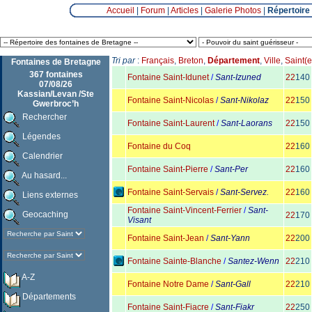
Accueil
|
Forum
|
Articles
|
Galerie Photos
|
Répertoire
Tri par
:
Français
,
Breton
,
Département
,
Ville
,
Saint(e
Fontaines de Bretagne
367 fontaines
Fontaine Saint-Idunet
/
Sant-Izuned
22
140
07/08/26
Kassian/Levan /Ste
Fontaine Saint-Nicolas
/
Sant-Nikolaz
22
150
Gwerbroc’h
Rechercher
Fontaine Saint-Laurent
/
Sant-Laorans
22
150
Légendes
Fontaine du Coq
22
160
Calendrier
Fontaine Saint-Pierre
/
Sant-Per
22
160
Au hasard...
Fontaine Saint-Servais
/
Sant-Servez.
22
160
Liens externes
Fontaine Saint-Vincent-Ferrier
/
Sant-
Geocaching
22
170
Visant
Fontaine Saint-Jean
/
Sant-Yann
22
200
Fontaine Sainte-Blanche
/
Santez-Wenn
22
210
A-Z
Fontaine Notre Dame
/
Sant-Gall
22
210
Départements
Fontaine Saint-Fiacre
/
Sant-Fiakr
22
250