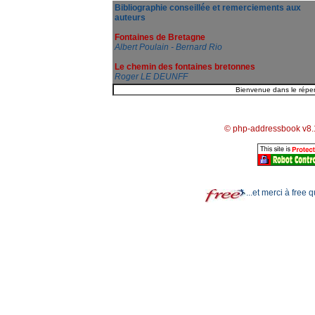
Bibliographie conseillée et remerciements aux
auteurs
Fontaines de Bretagne
Albert Poulain - Bernard Rio
Le chemin des fontaines bretonnes
Roger LE DEUNFF
© php-addressbook v8.
...et merci à free 