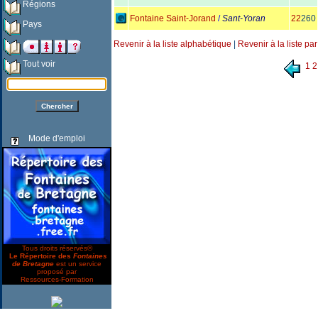
Régions
Fontaine Saint-Jorand
/
Sant-Yoran
22
260
Pays
Revenir à la liste alphabétique
|
Revenir à la liste pa
Tout voir
1
2
Mode d'emploi
Tous droits réservés©
Le Répertoire des
Fontaines
de Bretagne
est un service
proposé par
Ressources-Formation