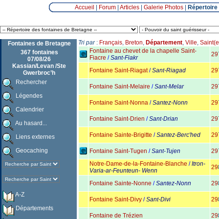
Accueil
|
Forum
|
Articles
|
Galerie Photos
|
Répertoire
Tri par
:
Français
,
Breton
,
Département
,
Ville
,
Saint(e
Fontaines de Bretagne
Fontaine au chevet de la chapelle Saint-
367 fontaines
29
Fiacre
/
Sant-Fiakr
07/08/26
Kassian/Levan /Ste
Fontaine Saint-Riagat
/
Sant-Riagad
29
Gwerbroc’h
Rechercher
Fontaine Saint-Melaire
/
Sant-Melar
29
Légendes
Fontaine Saint-Nonna
/
Santez-Nonn
29
Calendrier
Fontaine Saint-Drien
/
Sant-Drian
29
Au hasard...
Fontaine Sainte-Brigitte
/
Santez-Berc'hed
29
Liens externes
Geocaching
Fontaine Saint-Tugen
/
Sant-Tujen
29
Notre-Dame-de-la-Fontaine-Blanche
/
Itron-
29
Varia-ar-Feunteun- Wenn
Fontaine Sainte-Nonne
/
Santez-Nonn
29
A-Z
Fontaine Saint-Divy
/
Sant-Divi
29
Départements
Fontaine de Trézien
29