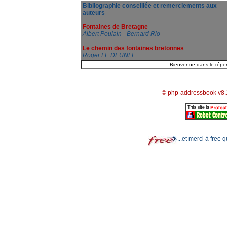
Bibliographie conseillée et remerciements aux
auteurs
Fontaines de Bretagne
Albert Poulain - Bernard Rio
Le chemin des fontaines bretonnes
Roger LE DEUNFF
© php-addressbook v8.
...et merci à free 