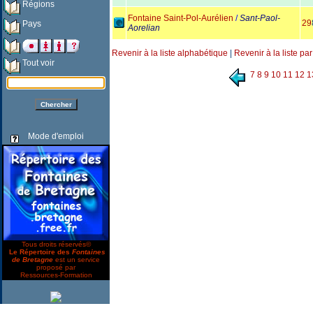
Régions
Fontaine Saint-Pol-Aurélien
/
Sant-Paol-
29
Pays
Aorelian
Revenir à la liste alphabétique
|
Revenir à la liste pa
Tout voir
7
8
9
10
11
12
1
Mode d'emploi
Tous droits réservés©
Le Répertoire des
Fontaines
de Bretagne
est un service
proposé par
Ressources-Formation